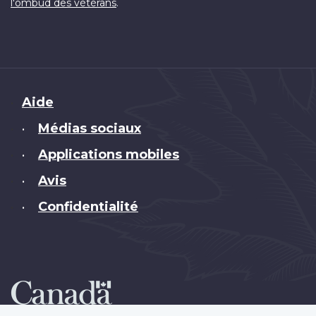
.
l'ombud des vétérans
Brand
Aide
Médias sociaux
•
Applications mobiles
•
Avis
•
Confidentialité
•