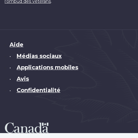
.
l'ombud des vétérans
Brand
Aide
Médias sociaux
•
Applications mobiles
•
Avis
•
Confidentialité
•