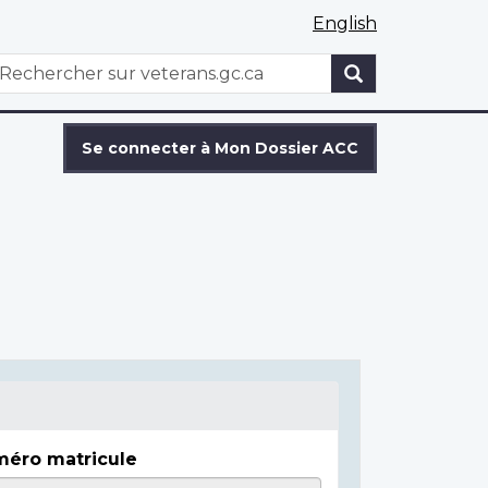
English
WxT
echercher
Search
form
Se connecter à Mon Dossier ACC
éro matricule