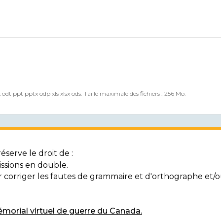
x odt ppt pptx odp xls xlsx ods. Taille maximale des fichiers : 256 Mo.
serve le droit de :
ssions en double.
ur corriger les fautes de grammaire et d'orthographe et
morial virtuel de guerre du Canada.