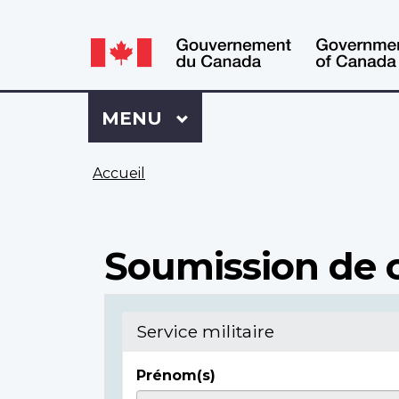
WxT
WxT
Language
Language
switcher
switcher
Se
Menu
MENU
PRINCIPAL
connecter
à
Vous
Mon
Accueil
êtes
Dossier
ici
ACC
Soumission de c
Service militaire
Prénom(s)