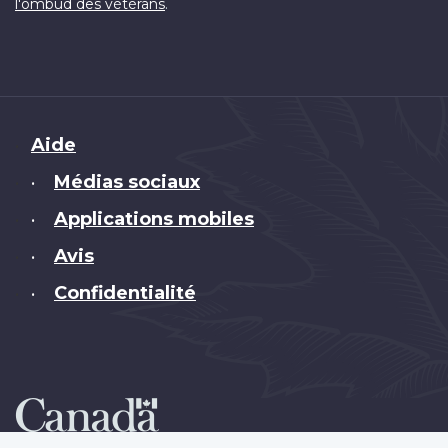
.
l'ombud des vétérans
Brand
Aide
Médias sociaux
•
Applications mobiles
•
Avis
•
Confidentialité
•