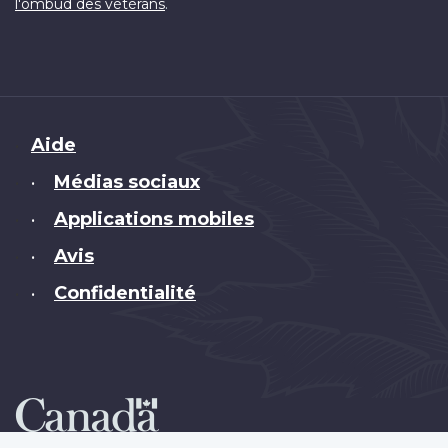
.
l'ombud des vétérans
Brand
Aide
Médias sociaux
•
Applications mobiles
•
Avis
•
Confidentialité
•