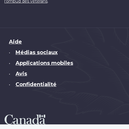
.
l'ombud des vétérans
Brand
Aide
Médias sociaux
•
Applications mobiles
•
Avis
•
Confidentialité
•