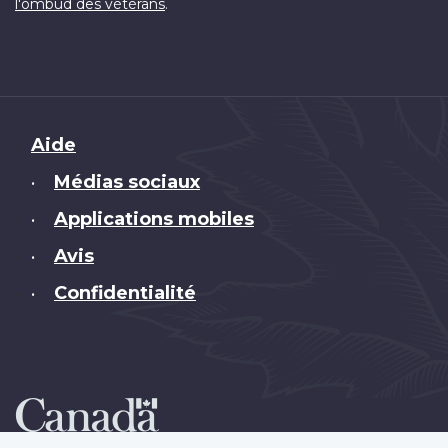
.
l'ombud des vétérans
Brand
Aide
Médias sociaux
•
Applications mobiles
•
Avis
•
Confidentialité
•