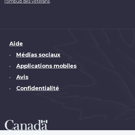
.
l'ombud des vétérans
Brand
Aide
Médias sociaux
•
Applications mobiles
•
Avis
•
Confidentialité
•