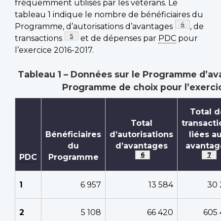
fréquemment utilisés par les vétérans. Le
tableau 1 indique le nombre de bénéficiaires du
Note de bas d
4
Programme, d’autorisations d’avantages
, de
Note de bas de page
5
transactions
et de dépenses par
PDC
pour
l’exercice 2016-2017.
Tableau 1 – Données sur le Programme d’a
Programme de choix pour l’exerci
Total d
Total
transacti
Bénéficiaires
d’autorisations
liées a
du
d’avantages
avantag
Note de bas de page
6
Not
7
PDC
Programme
1
6 957
13 584
30 
2
5 108
66 420
605 