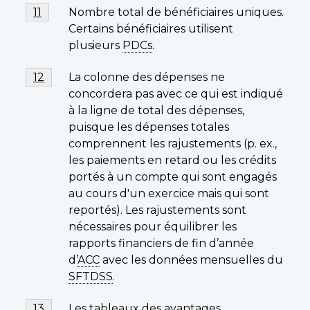
de
Note
Nombre total de bénéficiaires uniques.
Retour à la référence de la note de bas de page
11
page
de
Certains bénéficiaires utilisent
10
bas
plusieurs
PDCs
.
de
page
Note
La colonne des dépenses ne
Retour à la référence de la note de bas de page
12
11
de
concordera pas avec ce qui est indiqué
bas
à la ligne de total des dépenses,
de
puisque les dépenses totales
page
comprennent les rajustements (p. ex.,
12
les paiements en retard ou les crédits
portés à un compte qui sont engagés
au cours d'un exercice mais qui sont
reportés). Les rajustements sont
nécessaires pour équilibrer les
rapports financiers de fin d’année
d’
ACC
avec les données mensuelles du
SFTDSS
.
Note
Les tableaux des avantages
Retour à la référence de la note de bas de page
13