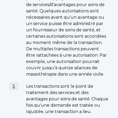
bas
de services/d'avantages pour soins de
de
santé. Quelques autorisations sont
page
nécessaires avant qu'un avantage ou
4
un service puisse être administré par
un fournisseur de soins de santé, et
certaines autorisations sont accordées
au moment même de la transaction.
De multiples transactions peuvent
être rattachées à une autorisation. Par
exemple, une autorisation pourrait
couvrir jusqu'à quinze séances de
massothérapie dans une année civile.
Note
Les transactions sont le point de
Retour à la référence de la note de bas de page
5
de
traitement des services et des
bas
avantages pour soins de santé. Chaque
de
fois qu'une demande est traitée ou
page
rajustée, une transaction a lieu.
5