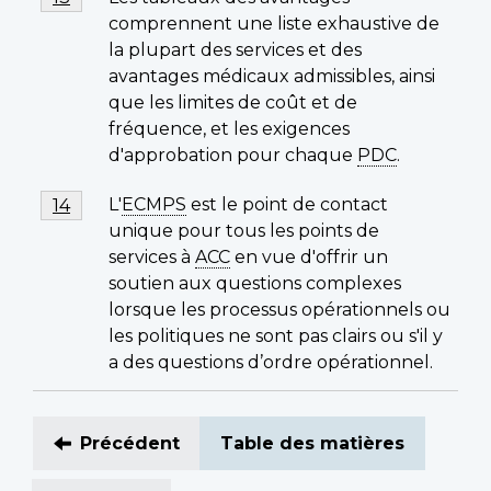
de
comprennent une liste exhaustive de
bas
la plupart des services et des
de
avantages médicaux admissibles, ainsi
page
que les limites de coût et de
13
fréquence, et les exigences
d'approbation pour chaque
PDC
.
Note
L'
ECMPS
est le point de contact
Retour à la référence de la note de bas de page
14
de
unique pour tous les points de
bas
services à
ACC
en vue d'offrir un
de
soutien aux questions complexes
page
lorsque les processus opérationnels ou
14
les politiques ne sont pas clairs ou s'il y
a des questions d’ordre opérationnel.
Précédent
Table des matières