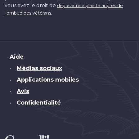
vous avez le droit de
déposer une plainte auprès de
.
l'ombud des vétérans
Brand
Aide
Médias sociaux
•
Applications mobiles
•
Avis
•
Confidentialité
•