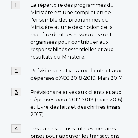
Notes
Note
Le répertoire des programmes du
Retour à la référence de la note de bas de page
1
de
de
Ministère est une compilation de
bas
bas
l'ensemble des programmes du
de
Ministère et une description de la
de
page
manière dont les ressources sont
page
1
organisées pour contribuer aux
responsabilités essentielles et aux
résultats du Ministère.
Note
Prévisions relatives aux clients et aux
Retour à la référence de la note de bas de page
2
de
dépenses d’
ACC
2018-2019. Mars 2017.
bas
de
Note
Prévisions relatives aux clients et aux
Retour à la référence de la note de bas de page
3
page
de
dépenses pour 2017-2018 (mars 2016)
2
bas
et Livre des faits et des chiffres (mars
de
2017).
page
3
Note
Les autorisations sont des mesures
Retour à la référence de la note de bas de page
4
de
prises pour appuyer les transactions