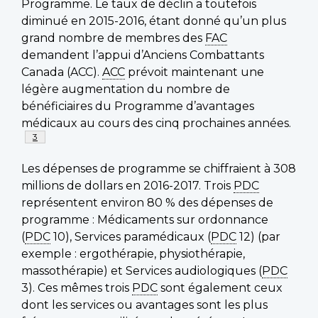
Programme. Le taux de déclin a toutefois
diminué en 2015-2016, étant donné qu’un plus
grand nombre de membres des
FAC
demandent l’appui d’Anciens Combattants
Canada (ACC).
ACC
prévoit maintenant une
légère augmentation du nombre de
bénéficiaires du Programme d’avantages
médicaux au cours des cinq prochaines années.
Note de page
3
Les dépenses de programme se chiffraient à 308
millions de dollars en 2016-2017. Trois
PDC
représentent environ 80 % des dépenses de
programme : Médicaments sur ordonnance
(
PDC
10), Services paramédicaux (
PDC
12) (par
exemple : ergothérapie, physiothérapie,
massothérapie) et Services audiologiques (
PDC
3). Ces mêmes trois
PDC
sont également ceux
dont les services ou avantages sont les plus