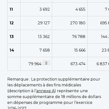
11
3 692
4 655
7
12
29 127
270 180
695 
13
13 362
76 788
144
14
7 658
15 666
23 
Note de bas de page
11
79 964
673 474
6 837
Remarque : La protection supplémentaire pour
les déplacements à des fins médicales
(description à l’
annexe A
) représente une
somme supplémentaire de 18 millions de dollars
en dépenses de programme pour l’exercice
2016-2017.