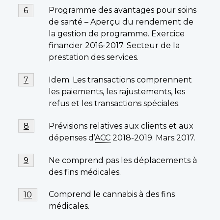
Note
Programme des avantages pour soins
Retour à la référence de la note de bas de page
6
de
de santé – Aperçu du rendement de
bas
la gestion de programme. Exercice
de
financier 2016-2017. Secteur de la
page
prestation des services.
6
Note
Idem. Les transactions comprennent
Retour à la référence de la note de bas de page
7
de
les paiements, les rajustements, les
bas
refus et les transactions spéciales.
de
page
Note
Prévisions relatives aux clients et aux
Retour à la référence de la note de bas de page
8
7
de
dépenses d’
ACC
2018-2019. Mars 2017.
bas
de
Note
Ne comprend pas les déplacements à
Retour à la référence de la note de bas de page
9
page
de
des fins médicales.
8
bas
de
Note
Comprend le cannabis à des fins
Retour à la référence de la note de bas de page
10
page
de
médicales.
9
bas