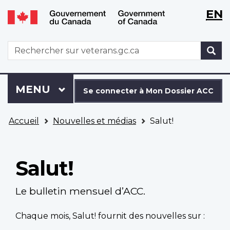
WxT
WxT
EN
Aller
Passer
Langu
Langu
au
à
contenu
la
switch
switch
WxT
R
principal
version
Search
HTML
simplifiée
form
Se
Menu
MENU
PRINCIPAL
connecter
Se connecter à Mon Dossier ACC
à
Vous
Mon
Accueil
Nouvelles et médias
Salut!
êtes
Dossier
ici
ACC
Salut!
Le bulletin mensuel d’ACC.
Chaque mois, Salut! fournit des nouvelles sur :