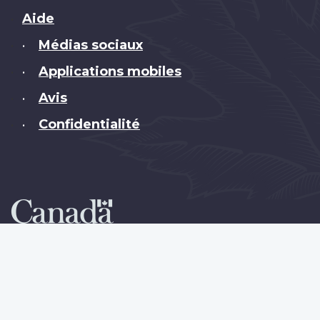
Brand
Aide
Médias sociaux
•
Applications mobiles
•
Avis
•
Confidentialité
•