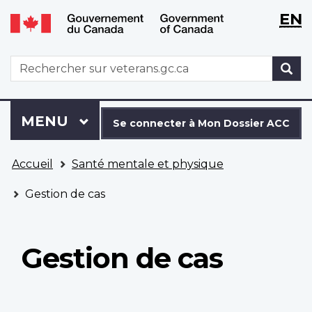
WxT
WxT
EN
Aller
Passer
Langu
Langu
au
à
contenu
la
switch
switch
WxT
R
principal
version
Search
HTML
simplifiée
form
Se
Menu
MENU
PRINCIPAL
connecter
Se connecter à Mon Dossier ACC
à
Vous
Mon
Accueil
Santé mentale et physique
êtes
Dossier
ici
ACC
Gestion de cas
Gestion de cas