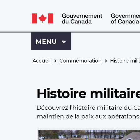
WxT
WxT
Language
Language
switcher
switcher
Se
Menu
MENU
PRINCIPAL
connecter
à
Vous
Mon
Accueil
Commémoration
Histoire mili
êtes
Dossier
ici
ACC
Histoire militair
Découvrez l’histoire militaire du 
maintien de la paix aux opérations