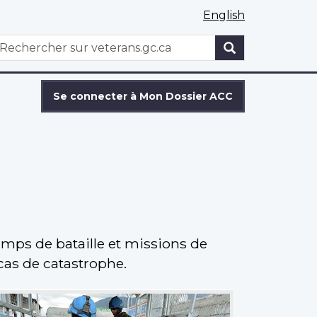
English
WxT
echercher
Search
form
Se connecter à Mon Dossier ACC
amps de bataille et missions de
cas de catastrophe.