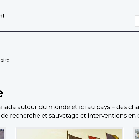
Aller
Passer
au
à
R
contenu
la
principal
version
HTML
simplifiée
taire
e
Canada autour du monde et ici au pays – des ch
 de recherche et sauvetage et interventions en 