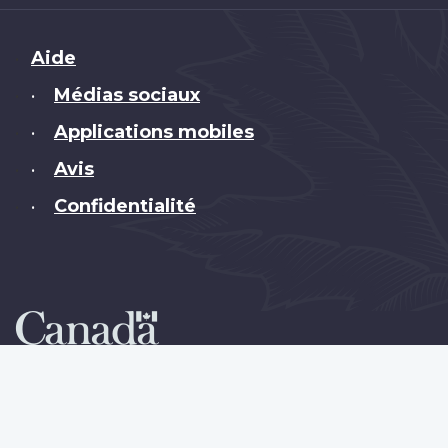
Brand
Aide
Médias sociaux
•
Applications mobiles
•
Avis
•
Confidentialité
•