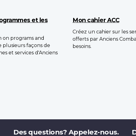
programmes et les
Mon cahier ACC
Créez un cahier sur les s
on on programs and
offerts par Anciens Comb
te plusieurs façons de
besoins.
es et services d'Anciens
Des questions? Appelez-nous.
D