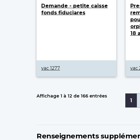
Demande - petite caisse
Pre
fonds fiduciares
rem
pou
orp
18 
vac 1277
vac 
Affichage 1 à 12 de 166 entrées
Pagi
Pa
1
cou
Renseignements supplémen