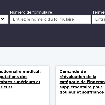
Numéro de formulaire
Termes
stionnaire médical :
Demande de
utations des
réévaluation de la
bres supérieurs et
catégorie de l'indemn
érieurs
supplémentaire pour
douleur et souffrance