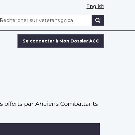
English
WxT
echercher
Search
form
Se connecter à Mon Dossier ACC
es offerts par Anciens Combattants