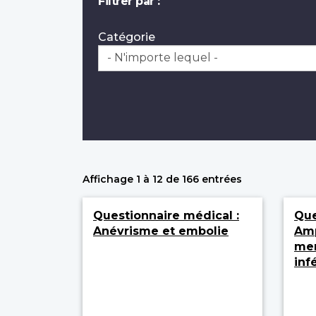
Filtrer par :
Catégorie
Affichage 1 à 12 de 166 entrées
Questionnaire médical :
Que
Anévrisme et embolie
Amp
mem
inf