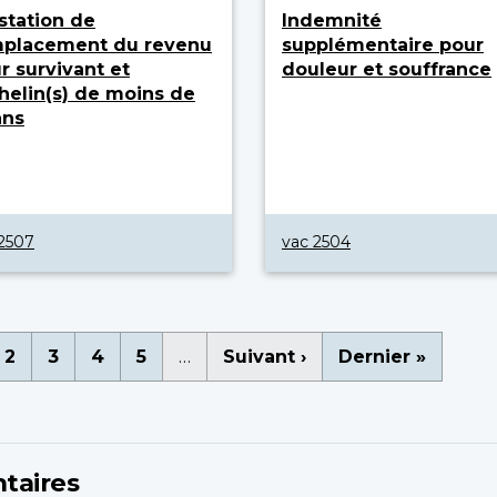
station de
Indemnité
placement du revenu
supplémentaire pour
r survivant et
douleur et souffrance
helin(s) de moins de
ans
2507
vac 2504
nation
ge
Page
2
Page
3
Page
4
Page
5
…
Page
Suivant ›
Dernière
Dernier »
rante
suivante
page
taires