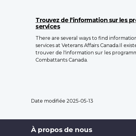
Trouvez de l’information sur les 
services
There are several ways to find informati
services at Veterans Affairs Canada.Il exis
trouver de l'information sur les programm
Combattants Canada.
Date modifiée
2025-05-13
Brand
À propos de nous