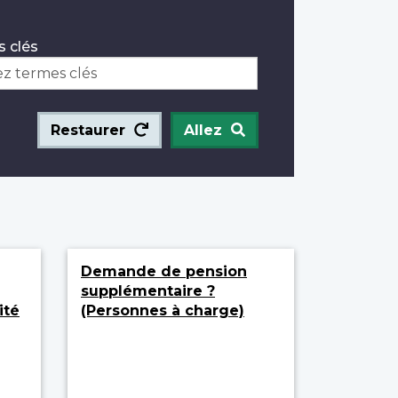
 clés
Restaurer
Allez
Demande de pension
supplémentaire ?
ité
(Personnes à charge)