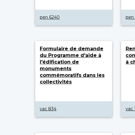
pen 6240
pen
Formulaire de demande
Re
du Programme d'aide à
con
l'édification de
à c
monuments
commémoratifs dans les
collectivités
vac 834
vac 