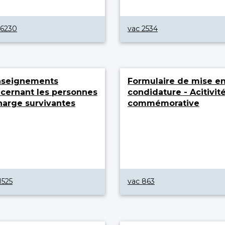
 6230
vac 2534
nseignements
Formulaire de mise e
cernant les personnes
condidature - Acitivit
harge survivantes
commémorative
1525
vac 863