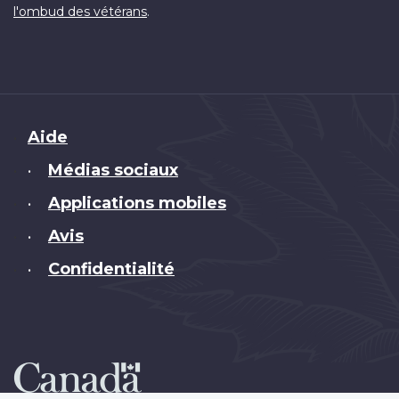
.
l'ombud des vétérans
Brand
Aide
Médias sociaux
•
Applications mobiles
•
Avis
•
Confidentialité
•