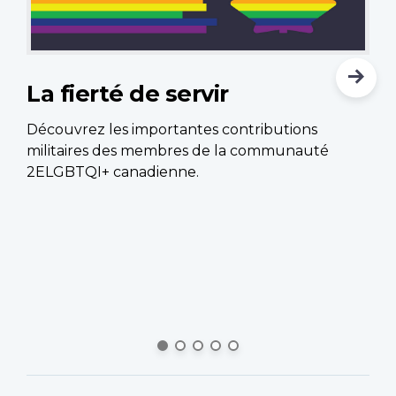
La fierté de servir
L
l
Découvrez les importantes contributions
militaires des membres de la communauté
Le
2ELGBTQI+ canadienne.
ef
Fo
d’
d’