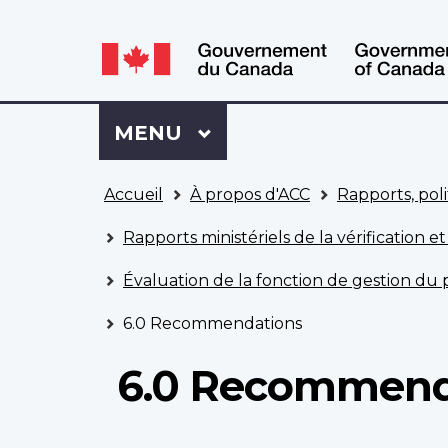
WxT
WxT
Language
Language
switcher
switcher
Se
Menu
MENU
PRINCIPAL
connecter
à
Vous
Mon
Accueil
À propos d'ACC
Rapports, poli
êtes
Dossier
ici
ACC
Rapports ministériels de la vérification et
Évaluation de la fonction de gestion d
6.0 Recommendations
6.0 Recommend