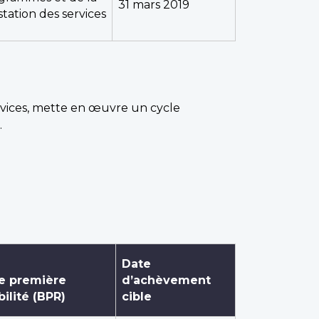
31 mars 2019
station des services
rvices, mette en œuvre un cycle
.
Date
e première
d’achèvement
ilité (BPR)
cible