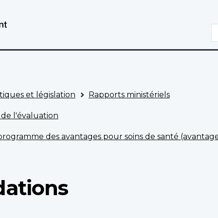
Aller
Passer
au
à
R
contenu
la
principal
version
HTML
simplifiée
tiques et législation
Rapports ministériels
 de l'évaluation
u programme des avantages pour soins de santé (avantag
ations