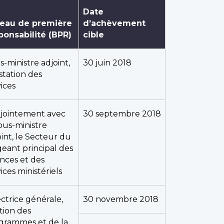
Date
eau de première
d’achèvement
ponsabilité (BPR)
cible
s-ministre adjoint,
30 juin 2018
station des
ices
jointement avec
30 septembre 2018
sous-ministre
oint, le Secteur du
geant principal des
ances et des
ices ministériels
ectrice générale,
30 novembre 2018
tion des
grammes et de la