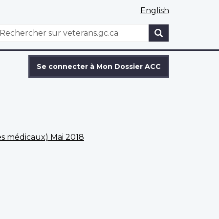
English
WxT
echercher
Search
form
Se connecter à Mon Dossier ACC
es médicaux) Mai 2018