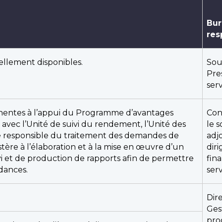
Bur
res
llement disponibles.
Sou
Pre
serv
inentes à l’appui du Programme d’avantages
Con
 avec l’Unité de suivi du rendement, l’Unité des
le 
tie responsible du traitement des demandes de
adj
istère à l’élaboration et à la mise en œuvre d’un
diri
ivi et de production de rapports afin de permettre
fin
dances.
serv
Dir
Ges
pro