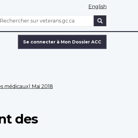
English
WxT
echercher
Search
form
Se connecter à Mon Dossier ACC
es médicaux) Mai 2018
nt des