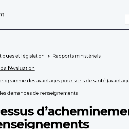
Aller
Passer
au
à
R
contenu
la
principal
version
HTML
simplifiée
tiques et législation
Rapports ministériels
 de l'évaluation
u programme des avantages pour soins de santé (avantag
des demandes de renseignements
cessus d’achemineme
enseignements