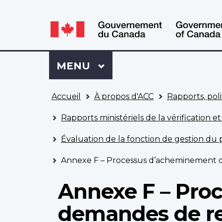
WxT
WxT
Language
Language
switcher
switcher
Se
Menu
MENU
PRINCIPAL
connecter
à
Vous
Mon
Accueil
À propos d'ACC
Rapports, poli
êtes
Dossier
ici
ACC
Rapports ministériels de la vérification et
Évaluation de la fonction de gestion d
Annexe F – Processus d’acheminement 
Annexe F – Pro
demandes de r