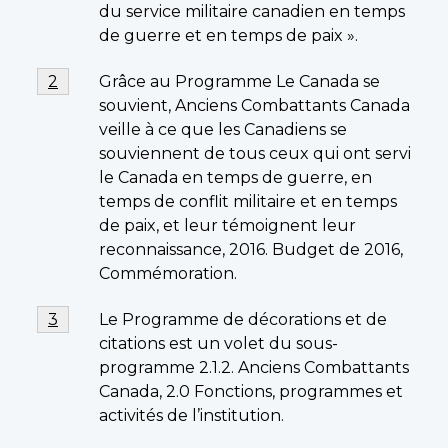
du service militaire canadien en temps
de guerre et en temps de paix ».
Footnote
Grâce au Programme Le Canada se
Return to footnote
2
referrer
2
souvient, Anciens Combattants Canada
veille à ce que les Canadiens se
souviennent de tous ceux qui ont servi
le Canada en temps de guerre, en
temps de conflit militaire et en temps
de paix, et leur témoignent leur
reconnaissance, 2016. Budget de 2016,
Commémoration.
Footnote
Le Programme de décorations et de
Return to footnote
3
referrer
3
citations est un volet du sous-
programme 2.1.2. Anciens Combattants
Canada, 2.0 Fonctions, programmes et
activités de l’institution.