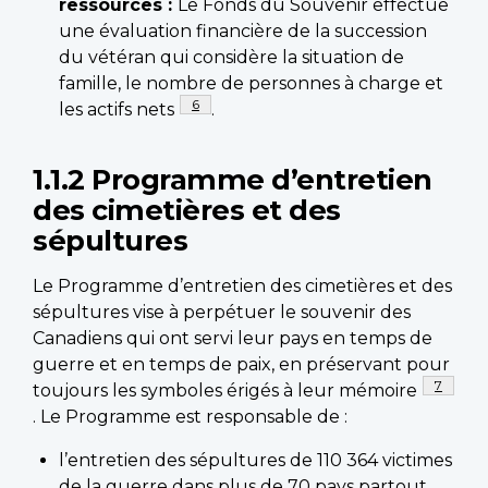
ressources :
Le Fonds du Souvenir effectue
une évaluation financière de la succession
du vétéran qui considère la situation de
famille, le nombre de personnes à charge et
Footnote
6
les actifs nets
.
1.1.2 Programme d’entretien
des cimetières et des
sépultures
Le Programme d’entretien des cimetières et des
sépultures vise à perpétuer le souvenir des
Canadiens qui ont servi leur pays en temps de
guerre et en temps de paix, en préservant pour
Footnot
7
toujours les symboles érigés à leur mémoire
. Le Programme est responsable de :
l’entretien des sépultures de 110 364 victimes
de la guerre dans plus de 70 pays partout