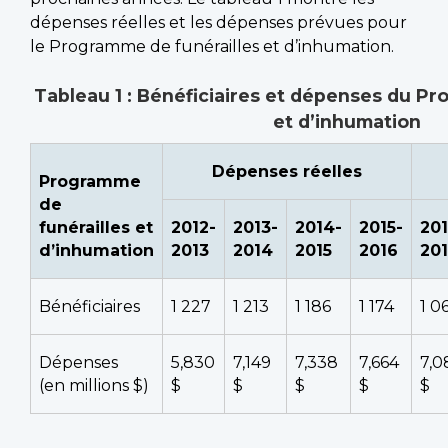
dépenses réelles et les dépenses prévues pour
le Programme de funérailles et d’inhumation.
Tableau 1 : Bénéficiaires et dépenses du Pr
et d’inhumation
Dépenses réelles
Programme
de
funérailles et
2012-
2013-
2014-
2015-
201
d’inhumation
2013
2014
2015
2016
20
Bénéficiaires
1 227
1 213
1 186
1 174
1 0
Dépenses
5,830
7,149
7,338
7,664
7,0
(en millions $)
$
$
$
$
$