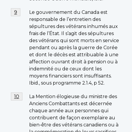
Footnote
Le gouvernement du Canada est
Return to footnote
9
referrer
9
responsable de l’entretien des
sépultures des vétérans inhumés aux
frais de l’État. Il s’agit des sépultures
des vétérans qui sont morts en service
pendant ou après la guerre de Corée
et dont le décès est attribuable à une
affection ouvrant droit à pension ou à
indemnité ou de ceux dont les
moyens financiers sont insuffisants.
Ibid., sous programme 2.1.4, p 52.
Footnote
La Mention élogieuse du ministre des
Return to footnote
10
referrer
10
Anciens Combattants est décernée
chaque année aux personnes qui
contribuent de façon exemplaire au
bien-être des vétérans canadiens ou à
la commémoration de leurs sacrifices