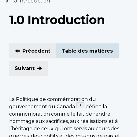
1.0 Introduction
1.0 Introduction
Précédent
Table des matières
Suivant
La Politique de commémoration du
Footnote
1
gouvernement du Canada
définit la
commémoration comme le fait de rendre
hommage aux sacrifices, aux réalisations et à
l’héritage de ceux qui ont servis au cours des
guerres, des conflits et des missions de paix et