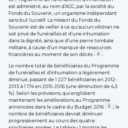
est administré, au nom d’ACC, par la société du
Fonds du Souvenir, un organisme indépendant
sans but lucratif. La mission du Fonds du
Souvenir est de veiller à ce qu’aucun vétéran ne
soit privé de funérailles et d’une inhumation
dans la dignité, ainsi que d’une pierre tombale
militaire, à cause d’un manque de ressources
Footnote
4
financières au moment de son décès
.
Le nombre total de bénéficiaires du Programme
de funérailles et d’inhumation a légèrement
diminué, passant de 1 227 bénéficiaires en 2012-
2013 à 1 174 en 2015-2016 (une diminution de 4,3
%). Selon les prévisions, qui englobent
maintenant les améliorations au Programme
Footnote
5
annoncées dans le cadre du Budget 2016
, le
nombre de bénéficiaires devrait diminuer
progressivement au cours des quatre
prochaines années. Le tableau 1 montre les