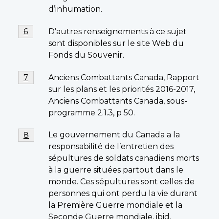
d’inhumation.
Footnote
D’autres renseignements à ce sujet
Return to footnote
6
referrer
6
sont disponibles sur le site Web du
Fonds du Souvenir.
Footnote
Anciens Combattants Canada, Rapport
Return to footnote
7
referrer
7
sur les plans et les priorités 2016-2017,
Anciens Combattants Canada, sous-
programme 2.1.3, p 50.
Footnote
Le gouvernement du Canada a la
Return to footnote
8
referrer
8
responsabilité de l’entretien des
sépultures de soldats canadiens morts
à la guerre situées partout dans le
monde. Ces sépultures sont celles de
personnes qui ont perdu la vie durant
la Première Guerre mondiale et la
Seconde Guerre mondiale, ibid.