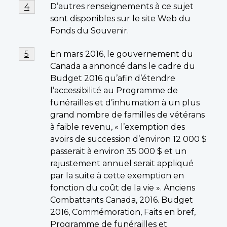
Footnote
D’autres renseignements à ce sujet
Return to footnote
4
referrer
4
sont disponibles sur le site Web du
Fonds du Souvenir.
Footnote
En mars 2016, le gouvernement du
Return to footnote
5
referrer
5
Canada a annoncé dans le cadre du
Budget 2016 qu’afin d’étendre
l’accessibilité au Programme de
funérailles et d’inhumation à un plus
grand nombre de familles de vétérans
à faible revenu, « l’exemption des
avoirs de succession d’environ 12 000 $
passerait à environ 35 000 $ et un
rajustement annuel serait appliqué
par la suite à cette exemption en
fonction du coût de la vie ». Anciens
Combattants Canada, 2016. Budget
2016, Commémoration, Faits en bref,
Programme de funérailles et