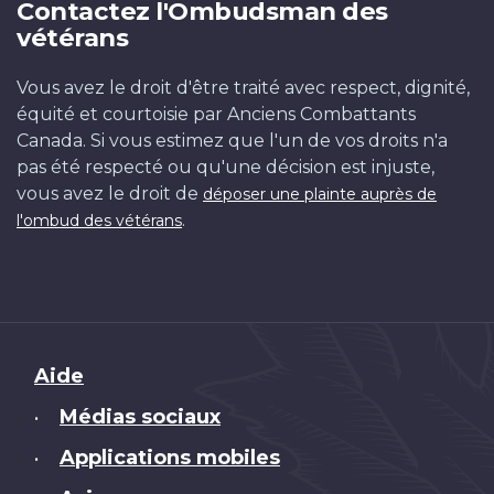
Contactez l'Ombudsman des
vétérans
Vous avez le droit d'être traité avec respect, dignité,
équité et courtoisie par Anciens Combattants
Canada. Si vous estimez que l'un de vos droits n'a
pas été respecté ou qu'une décision est injuste,
vous avez le droit de
déposer une plainte auprès de
.
l'ombud des vétérans
Brand
Aide
Médias sociaux
•
Applications mobiles
•