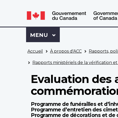
WxT
WxT
Language
Language
switcher
switcher
Se
Menu
MENU
PRINCIPAL
connecter
à
Vous
Mon
Accueil
À propos d'ACC
Rapports, poli
êtes
Dossier
ici
ACC
Rapports ministériels de la vérification et
Evaluation des a
commémoration
Programme de funérailles et d’in
Programme d’entretien des cimeti
Programme de décorations et de c