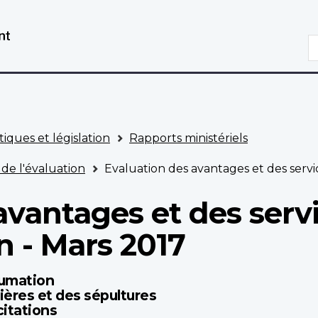
Aller
Passer
au
à
R
contenu
la
principal
version
HTML
simplifiée
tiques et législation
Rapports ministériels
 de l'évaluation
Evaluation des avantages et des servi
vantages et des servic
 - Mars 2017
humation
ères et des sépultures
itations