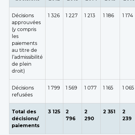
Décisions
1 326
1 227
1 213
1 186
1 174
approuvées
(y compris
les
paiements
au titre de
l’admissibilité
de plein
droit)
Décisions
1 799
1 569
1 077
1 165
1 065
refusées
Total des
3 125
2
2
2 351
2
décisions/
796
290
239
paiements