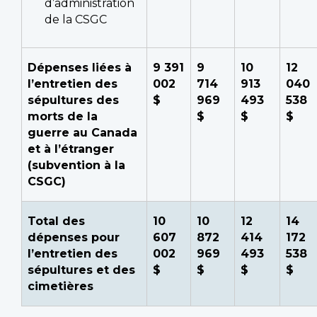
d’administration
de la CSGC
Dépenses liées à
9 391
9
10
12
l’entretien des
002
714
913
040
sépultures des
$
969
493
538
morts de la
$
$
$
guerre au Canada
et à l’étranger
(subvention à la
CSGC)
Total des
10
10
12
14
dépenses pour
607
872
414
172
l’entretien des
002
969
493
538
sépultures et des
$
$
$
$
cimetières