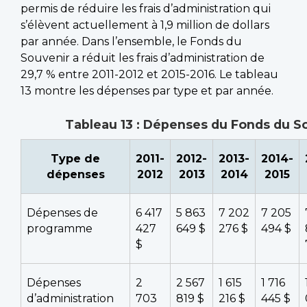
permis de réduire les frais d’administration qui
s’élèvent actuellement à 1,9 million de dollars
par année. Dans l’ensemble, le Fonds du
Souvenir a réduit les frais d’administration de
29,7 % entre 2011-2012 et 2015-2016. Le tableau
13 montre les dépenses par type et par année.
Tableau 13 : Dépenses du Fonds du S
Type de
2011-
2012-
2013-
2014-
dépenses
2012
2013
2014
2015
Dépenses de
6 417
5 863
7 202
7 205
programme
427
649 $
276 $
494 $
$
Dépenses
2
2 567
1 615
1 716
d’administration
703
819 $
216 $
445 $