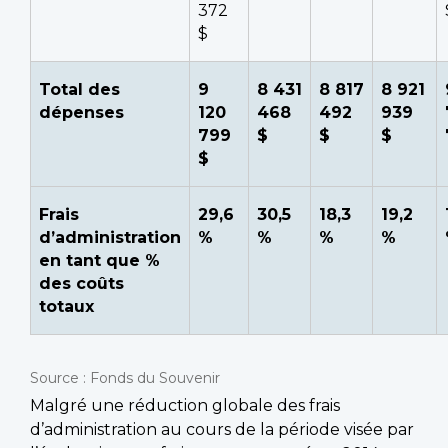
372
$
Total des
9
8 431
8 817
8 921
dépenses
120
468
492
939
799
$
$
$
$
Frais
29,6
30,5
18,3
19,2
d’administration
%
%
%
%
en tant que %
des coûts
totaux
Source : Fonds du Souvenir
Malgré une réduction globale des frais
d’administration au cours de la période visée par