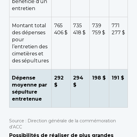
bénéficié d’un
entretien
Montant total
765
735
739
771
des dépenses
406 $
418 $
759 $
277 $
pour
l’entretien des
cimetières et
des sépultures
Dépense
292
294
198 $
191 $
moyenne par
$
$
sépulture
entretenue
Source : Direction générale de la commémoration
d’ACC
Possibilités de réaliser de plus grandes