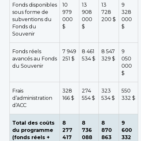
Fonds disponibles
10
13
13
9
sous forme de
979
908
728
328
subventions du
000
000
200 $
000
Fonds du
$
$
$
Souvenir
Fonds réels
7 949
8 461
8 547
9
avancés au Fonds
251 $
534 $
329 $
050
du Souvenir
000
$
Frais
328
274
323
550
d’administration
166 $
554 $
534 $
332 $
d’ACC
Total des coûts
8
8
8
9
du programme
277
736
870
600
(fonds réels +
417
088
863
332