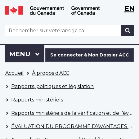
WxT
WxT
EN
Aller
Passer
Langu
Langu
au
à
contenu
la
switch
switch
WxT
R
principal
version
Search
HTML
simplifiée
form
Se
Menu
MENU
PRINCIPAL
connecter
Se connecter à Mon Dossier ACC
à
Vous
Mon
Accueil
À propos d'ACC
êtes
Dossier
ici
ACC
Rapports, politiques et législation
Rapports ministériels
Rapports ministériels de la vérification et de l'évaluation
ÉVALUATION DU PROGRAMME D’AVANTAGES FINANCIERS Septembre 2016