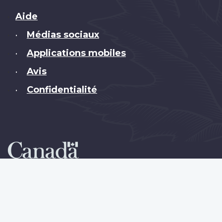
Brand
Aide
Médias sociaux
•
Applications mobiles
•
Avis
•
Confidentialité
•