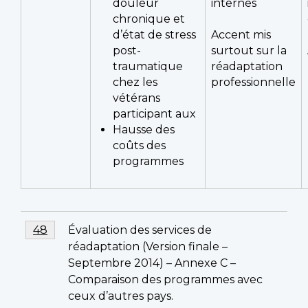
douleur
internes
chronique et
d’état de stress
Accent mis
post-
surtout sur la
traumatique
réadaptation
chez les
professionnelle
vétérans
participant aux
Hausse des
coûts des
programmes
Notes
Notes
Évaluation des services de
Return to footnote
48
referrer
de
de
réadaptation (Version finale –
bas
bas
Septembre 2014) – Annexe C –
de
Comparaison des programmes avec
de
page
ceux d’autres pays.
page
48