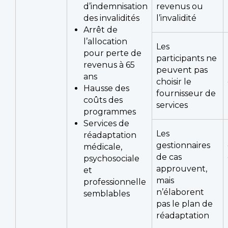
d’indemnisation
revenus ou
des invalidités
l’invalidité
Arrêt de
l’allocation
Les
pour perte de
participants ne
revenus à 65
peuvent pas
ans
choisir le
Hausse des
fournisseur de
coûts des
services
programmes
Services de
Les
réadaptation
gestionnaires
médicale,
de cas
psychosociale
approuvent,
et
mais
professionnelle
n’élaborent
semblables
pas le plan de
réadaptation