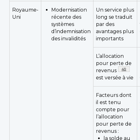
Royaume-
Modernisation
Un service plus
Uni
récente des
long se traduit
systèmes
par des
d’indemnisation
avantages plus
des invalidités
importants
L’allocation
pour perte de
Notes de 
49
revenus
est versée à vie
Facteurs dont
il est tenu
compte pour
l’allocation
pour perte de
revenus :
la solde au