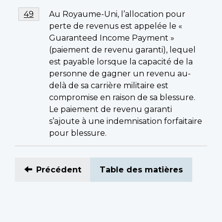
Notes
Au Royaume-Uni, l’allocation pour
Return to footnote
49
referrer
de
perte de revenus est appelée le «
bas
Guaranteed Income Payment »
de
(paiement de revenu garanti), lequel
page
est payable lorsque la capacité de la
49
personne de gagner un revenu au-
delà de sa carrière militaire est
compromise en raison de sa blessure.
Le paiement de revenu garanti
s’ajoute à une indemnisation forfaitaire
pour blessure.
Précédent
Table des matières