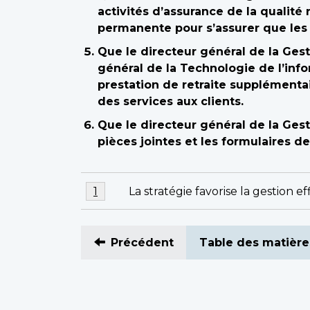
activités d’assurance de la qualit
permanente pour s’assurer que les n
Que le directeur général de la Gest
général de la Technologie de l’info
prestation de retraite supplémenta
des services aux clients.
Que le directeur général de la Gest
pièces jointes et les formulaires
Notes
Notes
La stratégie favorise la gestio
Retour à l'appel de note
1
referrer
de
de
bas
bas
de
Précédent
Table des matière
de
page
page
1