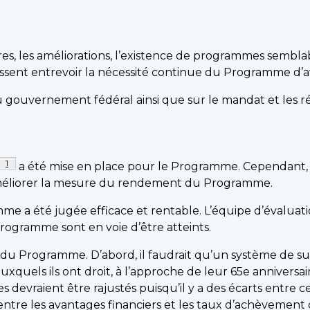
s, les améliorations, l’existence de programmes semblabl
sent entrevoir la nécessité continue du Programme d’av
u gouvernement fédéral ainsi que sur le mandat et les ré
Footnote
1
a été mise en place pour le Programme. Cependant, 
’améliorer la mesure du rendement du Programme.
e a été jugée efficace et rentable. L’équipe d’évaluatio
rogramme sont en voie d’être atteints.
ité du Programme. D’abord, il faudrait qu’un système de s
uxquels ils ont droit, à l’approche de leur 65e anniversair
devraient être rajustés puisqu’il y a des écarts entre c
ns entre les avantages financiers et les taux d’achèvem