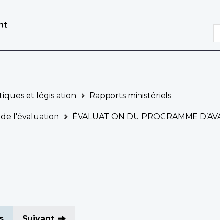
Aller
Passer
au
à
R
contenu
la
principal
version
HTML
simplifiée
tiques et législation
Rapports ministériels
 de l'évaluation
ÉVALUATION DU PROGRAMME D’AVA
s
Suivant