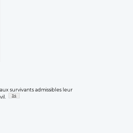
ux survivants admissibles leur
Note de bas de page
34
vil.