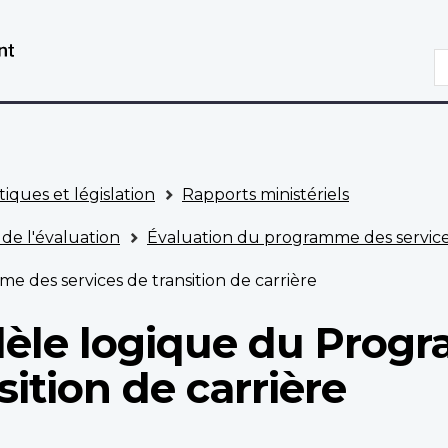
Aller
Passer
au
à
R
contenu
la
principal
version
HTML
simplifiée
tiques et législation
Rapports ministériels
 de l'évaluation
Évaluation du programme des services
des services de transition de carrière
èle logique du Prog
sition de carrière