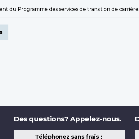
t du Programme des services de transition de carrière
s de page
s
Des questions? Appelez-nous.
D
Téléphonez sans frais :