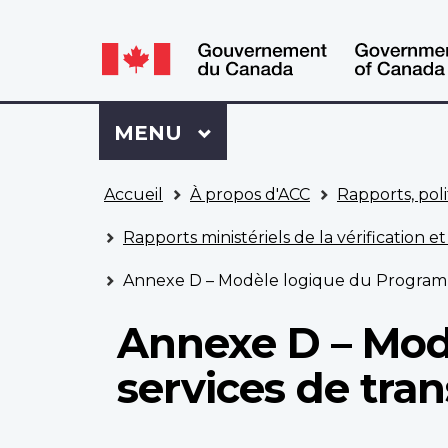
WxT
WxT
Language
Language
switcher
switcher
Se
Menu
MENU
PRINCIPAL
connecter
à
Vous
Mon
Accueil
À propos d'ACC
Rapports, poli
êtes
Dossier
ici
ACC
Rapports ministériels de la vérification et
Annexe D – Modèle logique du Programme 
Annexe D – Mod
services de tran