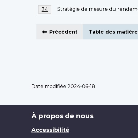
Note
Stratégie de mesure du rendemen
Retour à la référence de la note de ba
34
de
bas
de
Précédent
Table des matière
page
34
Date modifiée
2024-06-18
Brand
À propos de nous
Accessibilité