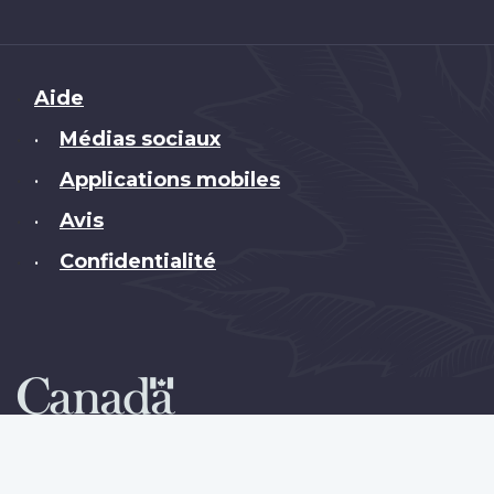
Brand
Aide
Médias sociaux
•
Applications mobiles
•
Avis
•
Confidentialité
•