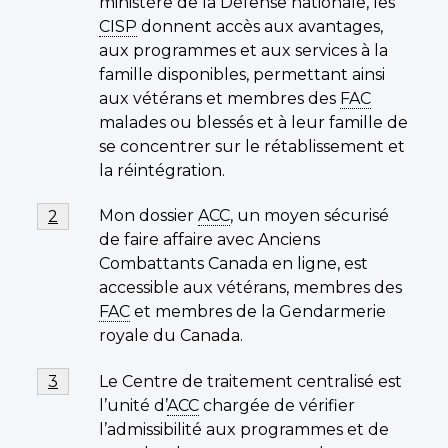
ministère de la Défense nationale, les
CISP
donnent accès aux avantages,
aux programmes et aux services à la
famille disponibles, permettant ainsi
aux vétérans et membres des
FAC
malades ou blessés et à leur famille de
se concentrer sur le rétablissement et
la réintégration.
Footnote
Mon dossier
ACC
, un moyen sécurisé
Return to footnote
2
referrer
2
de faire affaire avec Anciens
Combattants Canada en ligne, est
accessible aux vétérans, membres des
FAC
et membres de la Gendarmerie
royale du Canada.
Footnote
Le Centre de traitement centralisé est
Return to footnote
3
referrer
3
l’unité d’
ACC
chargée de vérifier
l’admissibilité aux programmes et de