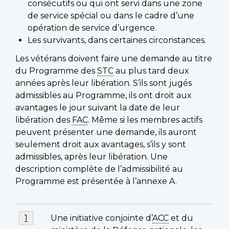
consécutifs ou qui ont servi dans une zone
de service spécial ou dans le cadre d’une
opération de service d’urgence.
Les survivants, dans certaines circonstances.
Les vétérans doivent faire une demande au titre
du Programme des
STC
au plus tard deux
années après leur libération. S’ils sont jugés
admissibles au Programme, ils ont droit aux
avantages le jour suivant la date de leur
libération des
FAC
. Même si les membres actifs
peuvent présenter une demande, ils auront
seulement droit aux avantages, s’ils y sont
admissibles, après leur libération. Une
description complète de l’admissibilité au
Programme est présentée à l’annexe A.
Footnotes
Footnote
Une initiative conjointe d’
ACC
et du
Return to footnote
1
referrer
1