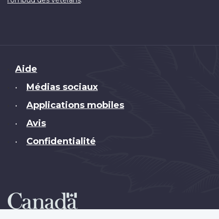
l'ombud des vétérans
Brand
Aide
Médias sociaux
•
Applications mobiles
•
Avis
•
Confidentialité
•