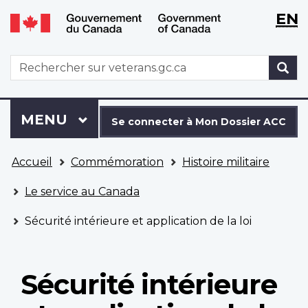
WxT
WxT
EN
Aller
Passer
Langu
Langu
au
à
contenu
la
switch
switch
WxT
R
principal
version
Search
HTML
simplifiée
form
Se
Menu
MENU
PRINCIPAL
connecter
Se connecter à Mon Dossier ACC
à
Vous
Mon
Accueil
Commémoration
Histoire militaire
êtes
Dossier
ici
ACC
Le service au Canada
Sécurité intérieure et application de la loi
Sécurité intérieure