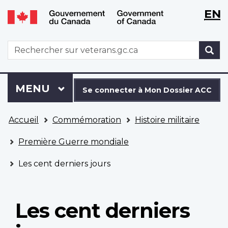
WxT
WxT
EN
Aller
Passer
Langu
Langu
au
à
contenu
la
switch
switch
WxT
R
principal
version
Search
HTML
simplifiée
form
Se
Menu
MENU
PRINCIPAL
connecter
Se connecter à Mon Dossier ACC
à
Vous
Mon
Accueil
Commémoration
Histoire militaire
êtes
Dossier
ici
ACC
Première Guerre mondiale
Les cent derniers jours
Les cent derniers