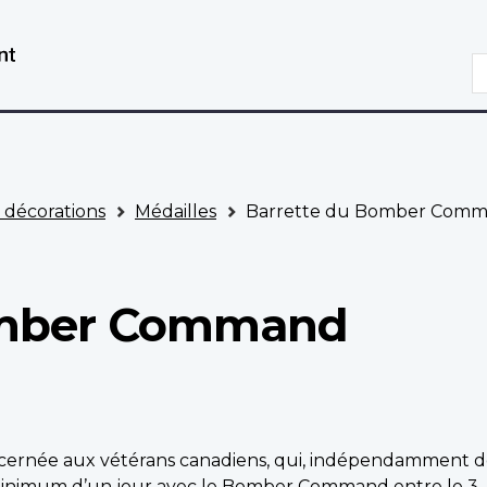
Aller
Passer
au
à
R
contenu
la
principal
version
HTML
simplifiée
t décorations
Médailles
Barrette du Bomber Com
omber Command
ernée aux vétérans canadiens, qui, indépendamment 
n minimum d’un jour avec le Bomber Command entre le 3