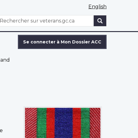
English
WxT
echercher
Search
form
Se connecter à Mon Dossier ACC
mand
de