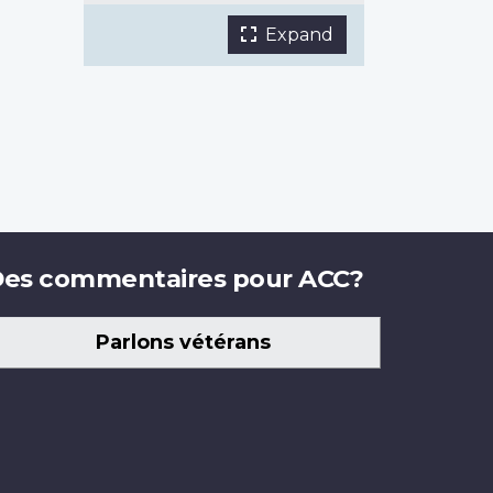
Expand
the
main
photo
gallery
in
a
fullscreen
lightbox
es commentaires pour ACC?
Parlons vétérans