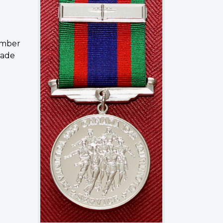
Bomber
rade