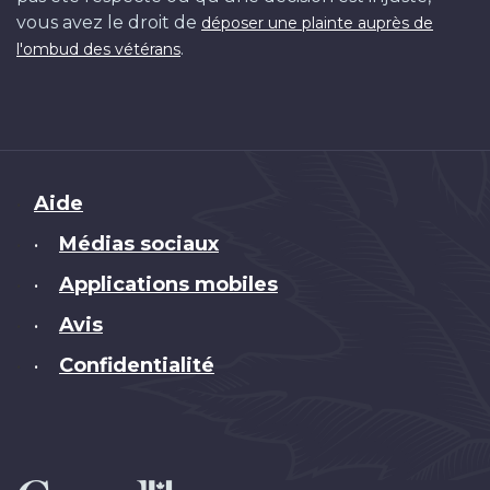
vous avez le droit de
déposer une plainte auprès de
.
l'ombud des vétérans
Brand
Aide
Médias sociaux
•
Applications mobiles
•
Avis
•
Confidentialité
•