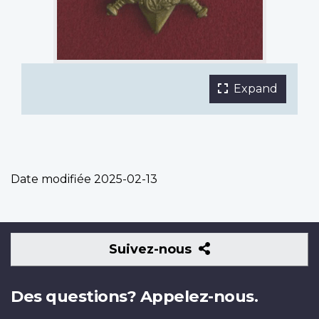
Expand
the
main
phot
galle
in
Date modifiée
2025-02-13
a
fulls
light
Suivez-
Suivez-nous
nous
Des questions? Appelez-nous.