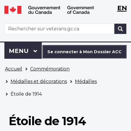
WxT
WxT
EN
Aller
Passer
Langu
Langu
au
à
contenu
la
switch
switch
WxT
R
principal
version
Search
HTML
simplifiée
form
Se
Menu
MENU
PRINCIPAL
connecter
Se connecter à Mon Dossier ACC
à
Vous
Mon
Accueil
Commémoration
êtes
Dossier
ici
ACC
Médailles et décorations
Médailles
Étoile de 1914
Étoile de 1914