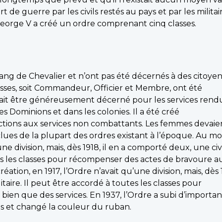
t de guerre par les civils restés au pays et par les militai
oi George V a créé un ordre comprenant cinq classes.
ang de Chevalier et n’ont pas été décernés à des citoyen
lasses, soit Commandeur, Officier et Membre, ont été
ait être généreusement décerné pour les services rend
 Dominions et dans les colonies. Il a été créé
ctions aux services non combattants. Les femmes devaie
exclues de la plupart des ordres existant à l’époque. Au 
une division, mais, dès 1918, il en a comporté deux, une civ
tes les classes pour récompenser des actes de bravoure au
tion, en 1917, l’Ordre n’avait qu’une division, mais, dès 19
taire. Il peut être accordé à toutes les classes pour
ien que des services. En 1937, l’Ordre a subi d’importan
es et changé la couleur du ruban.