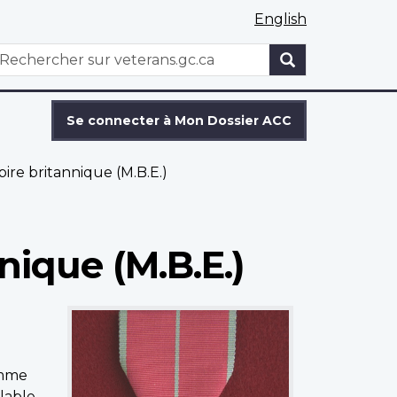
English
WxT
echercher
Search
form
Se connecter à Mon Dossier ACC
re britannique (M.B.E.)
nique (M.B.E.)
Comme
lable