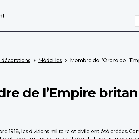
Aller
Passer
au
à
R
contenu
la
principal
version
HTML
simplifiée
t décorations
Médailles
Membre de l’Ordre de l’Empi
re de l’Empire britan
e 1918, les divisions militaire et civile ont été créées. 
longtemps que prévu et qu’il n’existait aucun moyen va