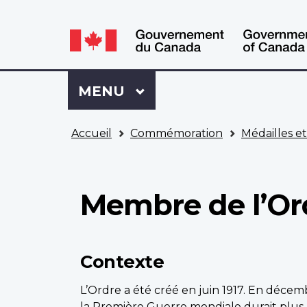
WxT
WxT
Language
Language
switcher
switcher
Se
Menu
MENU
PRINCIPAL
connecter
à
Vous
Mon
Accueil
Commémoration
Médailles e
êtes
Dossier
ici
ACC
Membre de l’Ord
Contexte
L’Ordre a été créé en juin 1917. En décembr
la Première Guerre mondiale durait plus 