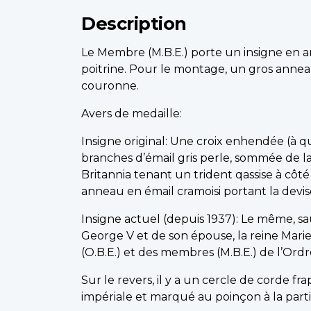
Description
Le Membre (M.B.E.) porte un insigne en a
poitrine. Pour le montage, un gros anneau
couronne.
Avers de medaille:
Insigne original: Une croix enhendée (à q
branches d’émail gris perle, sommée de la
Britannia tenant un trident qassise à côté
anneau en émail cramoisi portant la dev
Insigne actuel (depuis 1937): Le même, sau
George V et de son épouse, la reine Marie. N
(O.B.E.) et des membres (M.B.E.) de l’Ordr
Sur le revers, il y a un cercle de corde 
impériale et marqué au poinçon à la parti