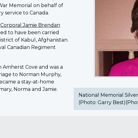
 War Memorial on behalf of
Cross
ry service to Canada.
Mother
Alice
,
Corporal Jamie Brendan
Murphy.
eved to have been carried
(Photo:
strict of Kabul, Afghanistan.
Garry
oyal Canadian Regiment
Best)
(Photo:
courtesy
in Amherst Cove and was a
of
riage to Norman Murphy,
Garry
ecame a stay-at-home
Best)
emary, Norma and Jamie.
National Memorial Silve
(Photo: Garry Best)(Phot