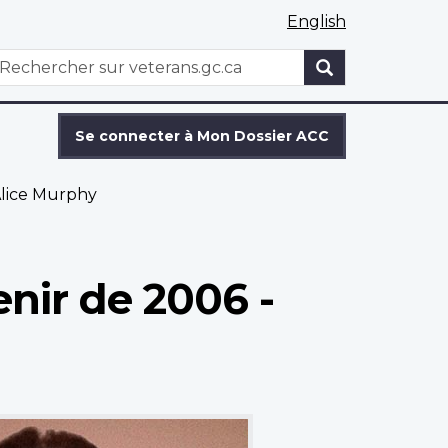
English
WxT
echercher
Search
form
Se connecter à Mon Dossier ACC
lice Murphy
enir de 2006 -