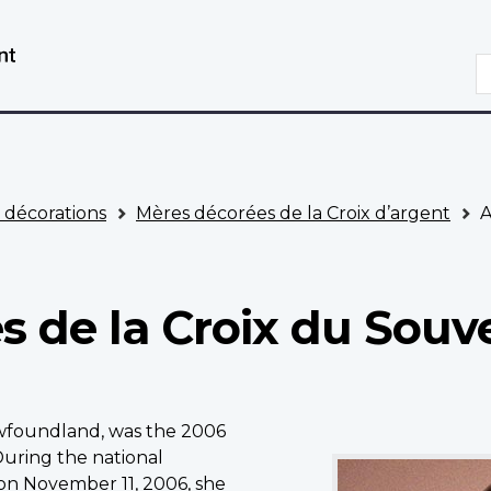
Aller
Passer
au
à
R
contenu
la
principal
version
HTML
simplifiée
t décorations
Mères décorées de la Croix d’argent
A
s de la Croix du Souv
ewfoundland, was the 2006
National
During the national
Memorial
n November 11, 2006, she
Silver