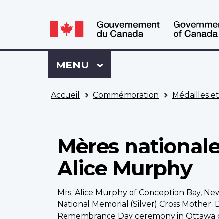
WxT
WxT
Language
Language
switcher
switcher
Se
Menu
MENU
PRINCIPAL
connecter
à
Vous
Mon
Accueil
Commémoration
Médailles e
êtes
Dossier
ici
ACC
Mères nationale
Alice Murphy
Mrs. Alice Murphy of Conception Bay, N
National Memorial (Silver) Cross Mother. 
Remembrance Day ceremony in Ottawa o