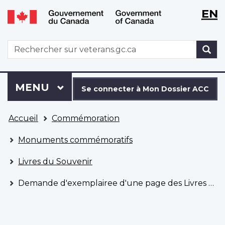
WxT
WxT
EN
Aller
Passer
Langu
Langu
au
à
contenu
la
switch
switch
WxT
R
principal
version
Search
HTML
simplifiée
form
Se
Menu
MENU
PRINCIPAL
connecter
Se connecter à Mon Dossier ACC
à
Vous
Mon
Accueil
Commémoration
êtes
Dossier
ici
ACC
Monuments commémoratifs
Livres du Souvenir
Demande d'exemplairee d'une page des Livres du Souvenir