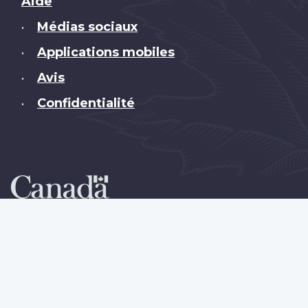
Brand
Aide
Médias sociaux
•
Applications mobiles
•
Avis
•
Confidentialité
•