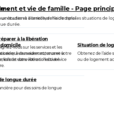
ale
ment et vie de famille - Page princi
, aux études et à la recherche d'emploi.
 un soutien à domicile, de l’aide dans les situations de l
gue durée.
éparer à la libération
 domicile
Situation de lo
ignez-vous sur les services et les
us aider à demeurer autonome à
ations qui vous aideront, vous et votre
Obtenez de l’aide si
micile et dans votre collectivité.
e, lors de votre libération du service
ou de logement act
re.
de longue durée
ancière pour des soins de longue