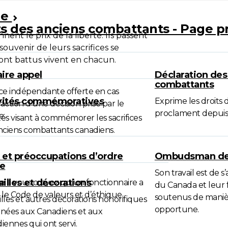
le
ts des anciens combattants - Page p
nt le prix de la liberté. Ils passent
ouvenir de leurs sacrifices se
sont battus vivent en chacun.
aire appel
Déclaration des
combattants
nce indépendante offerte en cas
vités commémoratives
Exprime les droits 
sfaction d’une décision prise par le
proclament depuis
e.
ités visant à commémorer les sacrifices
nciens combattants canadiens.
 et préoccupations d’ordre
Ombudsman des
ue
Son travail est de s
illes et décorations
e si vous croyez qu’un fonctionnaire a
du Canada et leur 
 le Code de valeurs et d’éthique.
soutenus de manière
lles et autres décorations honorifiques
opportune.
nées aux Canadiens et aux
iennes qui ont servi.