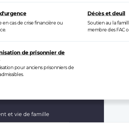
d'urgence
Décès et deuil
 en cas de crise financière ou
Soutien au la famil
ce.
membre des FAC ou
isation de prisonnier de
e
sation pour anciens prisonniers de
dmissibles.
t et vie de famille