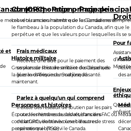
anada (GRC) - Page principale
Commémoration - Page principa
Droi
t que membre ou ancien membre de la Gendarmerie
Les vétérans souhaitent que les Canadiens comprenne
le flambeau à la population du Canada, afin que le s
perpétue et que les valeurs pour lesquelles ils se 
Pour f
é et
Frais médicaux
Assista
Histoire militaire
Acti
d’insati
Recevez une aide pour le paiement des
 de
Ministèr
Gros plan sur l'histoire militaire du Canada, de
services de soins de santé et des dépenses
Activ
la guerre d'Afrique du Sud jusqu'à
liées à vos besoins en matière de santé.
des a
maintenant.
Enjeux
éthiq
Parlez à quelqu'un qui comprend
Personnes et histoires
Méda
Que fair
Il existe des réseaux de soutien par les pairs
enfreint
Écoutez les histoires de soldats, d'anciens
pour les membres ou les vétérans des FAC ou
Médai
combattants, de bénévoles et d'autres
de la GRC vivant avec une blessure de stress
décer
personnes qui ont servi le Canada.
opérationnel (TSO).
Canad