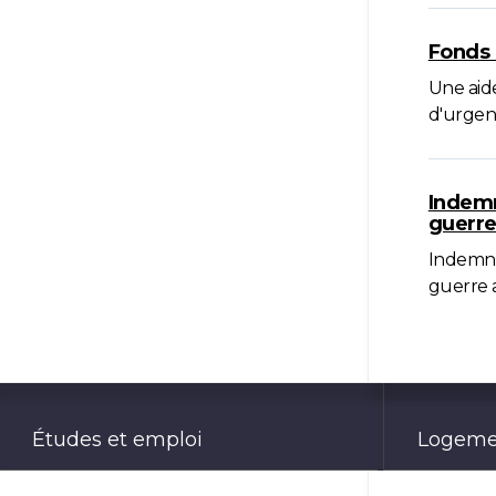
Fonds 
Une aide
d'urgen
Indemn
guerr
Indemni
guerre a
Études et emploi
Logemen