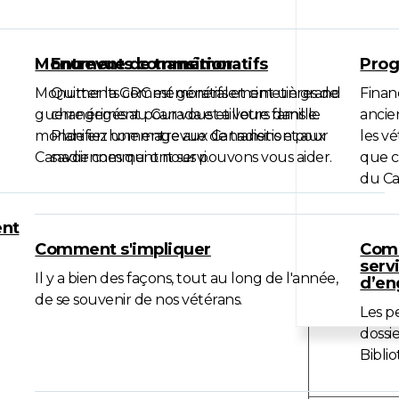
Monuments commémoratifs
Entrevue de transition
Prog
Monuments commémoratifs et cimetières de
Quitter la GRC est généralement un grand
Finan
guerre érigés au Canada et ailleurs dans le
changement pour vous et votre famille.
ancie
monde en hommage aux Canadiens et aux
Planifiez une entrevue de transition pour
les v
Canadiennes qui ont servi.
savoir comment nous pouvons vous aider.
que c
du Ca
ent
Comment s'impliquer
Comm
servi
Il y a bien des façons, tout au long de l'année,
d’e
de se souvenir de nos vétérans.
Les p
dossie
Bibli
Formula