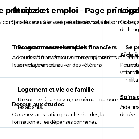
ge principale
Études et emploi - Page princip
Loge
y compris les survivants et les aidants naturels.
Se préparer à la vie après le service, à la formation
Obtenir
de lon
Trouvez un nouvel emploi
Programmes et services financiers
Se pr
Aide à
Aider les vétérans à trouver un emploi. Aider
Soutien du revenu et autres programmes et
Rense
les employeurs à trouver des vétérans.
services financiers.
Pour vo
prest
votre do
famill
militai
Logement et vie de famille
Soins 
Un soutien à la maison, de même que pour
Retour aux études
les aidants.
Aide fin
Obtenez un soutien pour les études, la
durée.
formation et les dépenses connexes.