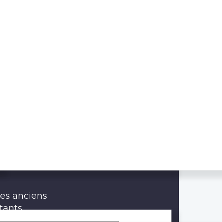
des anciens
tants