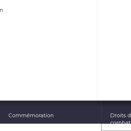
un
Commémoration
Droits 
combat