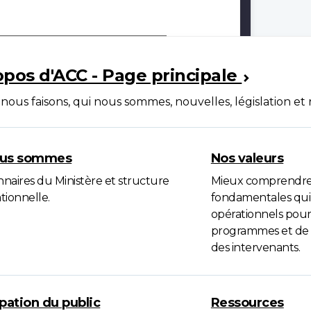
s d'ACC
opos d'ACC - Page principale
nous faisons, qui nous sommes, nouvelles, législation et
ous sommes
Nos valeurs
naires du Ministère et structure
Mieux comprendre 
tionnelle.
fondamentales qui
opérationnels pour 
programmes et de se
des intervenants.
ipation du public
Ressources