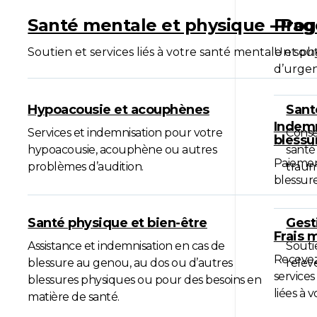
Santé mentale et physique - Pag
Prog
Soutien et services liés à votre santé mentale et ph
Un sout
d’urgen
Hypoacousie et acouphènes
Sant
Indemn
Services et indemnisation pour votre
Conse
blessu
hypoacousie, acouphène ou autres
santé
Paiemen
problèmes d’audition.
traum
blessure
Santé physique et bien-être
Gest
Frais 
Assistance et indemnisation en cas de
Souti
Recevez
blessure au genou, au dos ou d’autres
relev
services
blessures physiques ou pour des besoins en
liées à 
matière de santé.