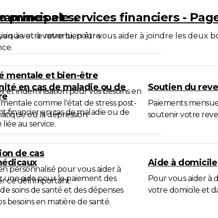
e principale
rammes et services financiers - Pag
ysique et à votre bien être.
ien à votre revenu, pour vous aider à joindre les deux 
ce.
é mentale et bien-être
ité en cas de maladie ou de
Soutien du rev
il et indemnisation pour vos besoins en
re
 mentale comme l'état de stress post-
Paiements mensuel
t financier en cas de maladie ou de
atique ou la dépression.
soutenir votre rev
 liée au service.
ion de cas
médicaux
Aide à domicile
en personnalisé pour vous aider à
 une aide pour le paiement des
Pour vous aider à
er ce défi important.
 de soins de santé et des dépenses
votre domicile et da
vos besoins en matière de santé.