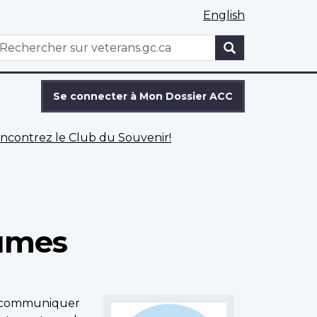
English
WxT
echercher
Search
form
Se connecter à Mon Dossier ACC
ncontrez le Club du Souvenir!
lumes
e communiquer