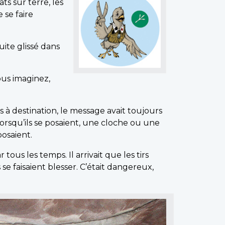
ts sur terre, les
 se faire
ite glissé dans
ous imaginez,
s à destination, le message avait toujours
Lorsqu’ils se posaient, une cloche ou une
posaient.
ous les temps. Il arrivait que les tirs
se faisaient blesser. C’était dangereux,