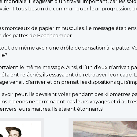
diale. Il s’agissait d’un travail important, car les solda
s avaient tous besoin de communiquer leur progression, de
des morceaux de papier minuscules. Le message était ensu
ne des pattes de Beachcomber.
it tout de même avoir une drôle de sensation à la patte. V
lle?
aient le même message. Ainsi, si l’un d’eux n’arrivait pa
étaient relâchés, ils essayaient de retrouver leur cage. 
e venait d’arriver et on prenait les dispositions qui s’im
voir peur. Ils devaient voler pendant des kilomètres par t
ains pigeons ne terminaient pas leurs voyages et d’autres 
envers leurs maîtres. Ils étaient étonnants!