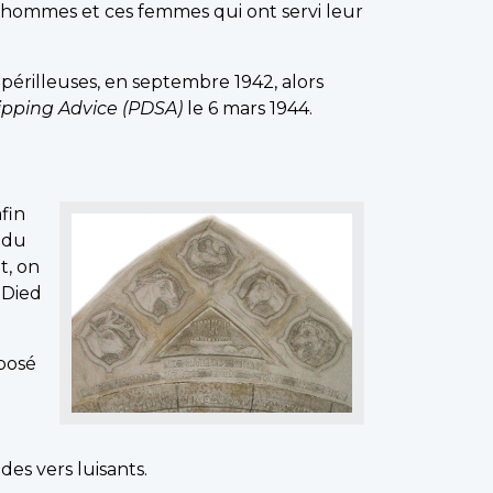
 hommes et ces femmes qui ont servi leur
érilleuses, en septembre 1942, alors
hipping Advice (PDSA)
le 6 mars 1944.
fin
 du
t, on
 Died
 posé
e
es vers luisants.