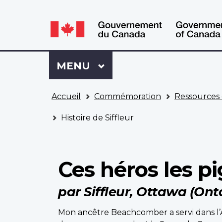
WxT
WxT
Language
Language
switcher
switcher
Se
Menu
MENU
PRINCIPAL
connecter
à
Vous
Mon
Accueil
Commémoration
Ressources 
êtes
Dossier
ici
ACC
Histoire de Siffleur
Ces héros les p
par Siffleur, Ottawa (Ont
Mon ancêtre Beachcomber a servi dans