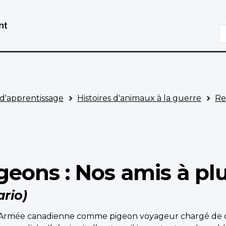
Aller
Passer
au
à
R
contenu
la
principal
version
HTML
simplifiée
d'apprentissage
Histoires d'animaux à la guerre
Re
igeons : Nos amis à p
ario)
 l’Armée canadienne comme pigeon voyageur chargé d