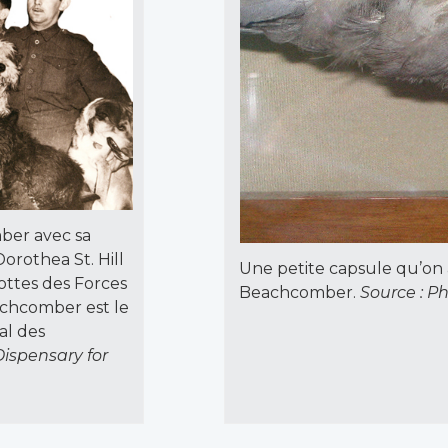
ber avec sa
orothea St. Hill
Une petite capsule qu’on a
ottes des Forces
Beachcomber.
Source : Ph
achcomber est le
al des
Dispensary for