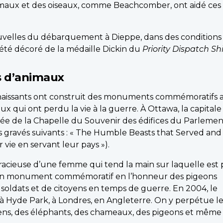
imaux et des oiseaux, comme Beachcomber, ont aidé ces
elles du débarquement à Dieppe, dans des conditions p
a été décoré de la médaille Dickin du
Priority Dispatch S
 d’animaux
naissants ont construit des monuments commémoratifs a
 qui ont perdu la vie à la guerre. À Ottawa, la capitale
trée de la Chapelle du Souvenir des édifices du Parlemen
s gravés suivants : « The Humble Beasts that Served and
vie en servant leur pays »).
e gracieuse d’une femme qui tend la main sur laquelle est
it d’un monument commémoratif en l’honneur des pigeons
 soldats et de citoyens en temps de guerre. En 2004, le
à Hyde Park, à Londres, en Angleterre. On y perpétue l
ens, des éléphants, des chameaux, des pigeons et même d