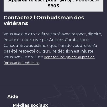
Appareil téléscripteur (ATS) : 1-800-567-
5803
Contactez l'Ombudsman des
vétérans
Vous avez le droit d'être traité avec respect, dignité,
équité et courtoisie par Anciens Combattants
Canada. Si vous estimez que l'un de vos droits n'a
pas été respecté ou qu'une décision est injuste,
vous avez le droit de
déposer une plainte auprès de
.
l'ombud des vétérans
Brand
Aide
Médias sociaux
•