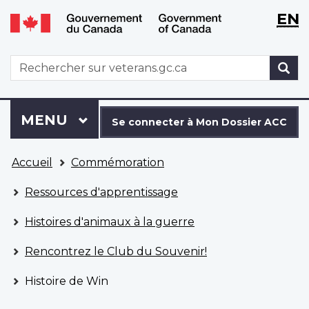
WxT
WxT
EN
Aller
Passer
Langu
Langu
au
à
contenu
la
switch
switch
WxT
R
principal
version
Search
HTML
simplifiée
form
Se
Menu
MENU
PRINCIPAL
connecter
Se connecter à Mon Dossier ACC
à
Vous
Mon
Accueil
Commémoration
êtes
Dossier
ici
ACC
Ressources d'apprentissage
Histoires d'animaux à la guerre
Rencontrez le Club du Souvenir!
Histoire de Win