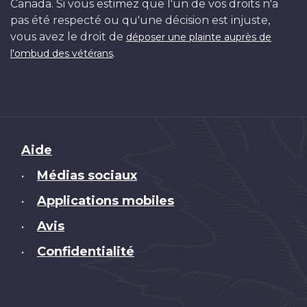
Canada. Si vous estimez que l'un de vos droits n'a
pas été respecté ou qu'une décision est injuste,
vous avez le droit de
déposer une plainte auprès de
.
l'ombud des vétérans
Brand
Aide
Médias sociaux
•
Applications mobiles
•
Avis
•
Confidentialité
•