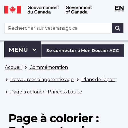
WxT
WxT
EN
Aller
Passer
Langu
Langu
au
à
contenu
la
switch
switch
WxT
R
principal
version
Search
HTML
simplifiée
form
Se
Menu
MENU
PRINCIPAL
connecter
Se connecter à Mon Dossier ACC
à
Vous
Mon
Accueil
Commémoration
êtes
Dossier
ici
ACC
Ressources d'apprentissage
Plans de leçon
Page à colorier : Princess Louise
Page à colorier :