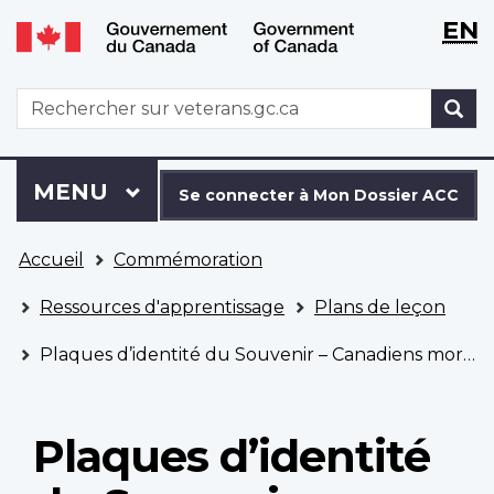
WxT
WxT
EN
Aller
Passer
Langu
Langu
au
à
contenu
la
switch
switch
WxT
R
principal
version
Search
HTML
simplifiée
form
Se
Menu
MENU
PRINCIPAL
connecter
Se connecter à Mon Dossier ACC
à
Vous
Mon
Accueil
Commémoration
êtes
Dossier
ici
ACC
Ressources d'apprentissage
Plans de leçon
Plaques d’identité du Souvenir – Canadiens morts lors du raid sur Dieppe
Plaques d’identité