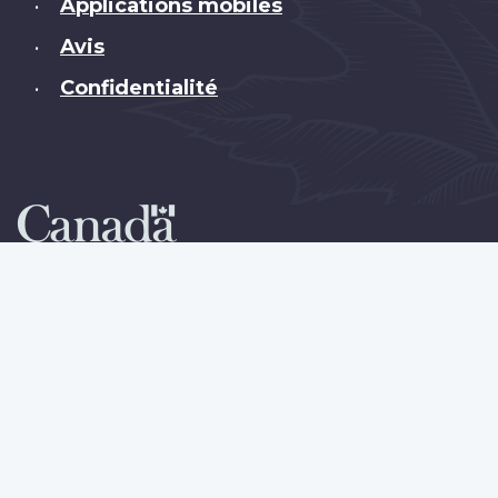
Applications mobiles
•
Avis
•
Confidentialité
•