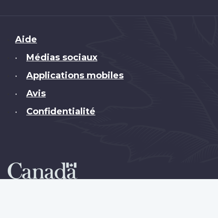
Brand
Aide
Médias sociaux
•
Applications mobiles
•
Avis
•
Confidentialité
•