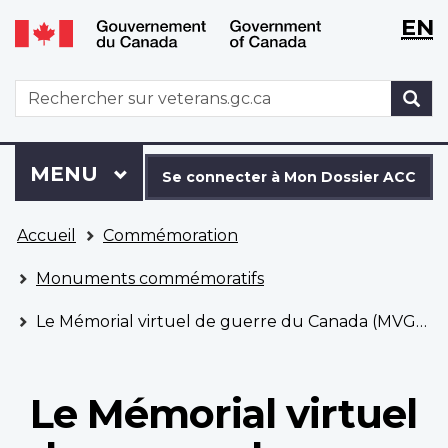
WxT
WxT
EN
Aller
Passer
Langu
Langu
au
à
contenu
la
switch
switch
WxT
R
principal
version
Search
HTML
simplifiée
form
Se
Menu
MENU
PRINCIPAL
connecter
Se connecter à Mon Dossier ACC
à
Vous
Mon
Accueil
Commémoration
êtes
Dossier
ici
ACC
Monuments commémoratifs
Le Mémorial virtuel de guerre du Canada (MVGC)
Le Mémorial virtuel