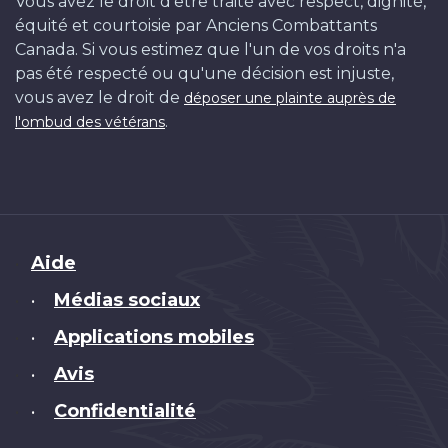
Vous avez le droit d'être traité avec respect, dignité,
équité et courtoisie par Anciens Combattants
Canada. Si vous estimez que l'un de vos droits n'a
pas été respecté ou qu'une décision est injuste,
vous avez le droit de
déposer une plainte auprès de
.
l'ombud des vétérans
Brand
Aide
Médias sociaux
•
Applications mobiles
•
Avis
•
Confidentialité
•