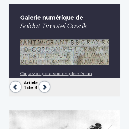
Galerie numérique de
Soldat Timotei Gavrik
Cliquez ici pour voir en plein écran
Article
Précédent
Suivant
1
de 3