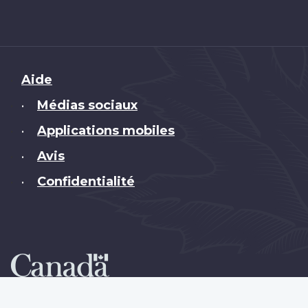
Brand
Aide
Médias sociaux
•
Applications mobiles
•
Avis
•
Confidentialité
•