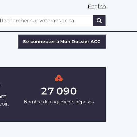
English
WxT
echercher
Search
form
Se connecter à Mon Dossier ACC
s
27 090
ant
Nombre de coquelicots déposés
oir.