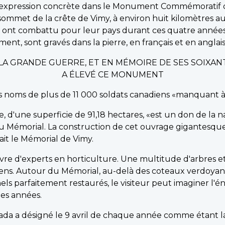
 expression concrète dans le Monument Commémoratif 
ommet de la crête de Vimy, à environ huit kilomètres a
nt combattu pour leur pays durant ces quatre années de
nt, sont gravés dans la pierre, en français et en anglais,
T LA GRANDE GUERRE, ET EN MÉMOIRE DE SES SOIXAN
A ÉLEVÉ CE MONUMENT
les noms de plus de 11 000 soldats canadiens «manquant 
e, d'une superficie de 91,18 hectares, «est un don de la 
u Mémorial. La construction de cet ouvrage gigantesqu
ilait le Mémorial de Vimy.
uvre d'experts en horticulture. Une multitude d'arbres e
adiens. Autour du Mémorial, au-delà des coteaux verdoyan
nels parfaitement restaurés, le visiteur peut imaginer l
des années.
da a désigné le 9 avril de chaque année comme étant la