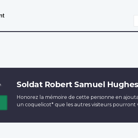
Aller
Passer
au
à
R
contenu
la
principal
version
HTML
simplifiée
Soldat Robert Samuel Hughe
e.
Honorez la mémoire de cette personne en ajout
un
coquelicot*
que les autres visiteurs pourront v