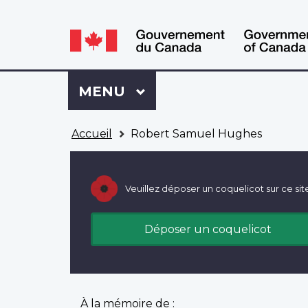
WxT
WxT
Language
Language
switcher
switcher
Se
Menu
MENU
PRINCIPAL
connecter
à
Vous
Mon
Accueil
Robert Samuel Hughes
êtes
Dossier
ici
ACC
Veuillez déposer un coquelicot sur ce sit
Déposer un coquelicot
À la mémoire de :