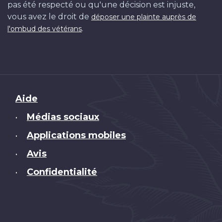
pas été respecté ou qu'une décision est injuste,
vous avez le droit de
déposer une plainte auprès de
.
l'ombud des vétérans
Brand
Aide
Médias sociaux
•
Applications mobiles
•
Avis
•
Confidentialité
•