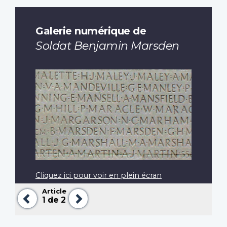
Galerie numérique de
Soldat Benjamin Marsden
Cliquez ici pour voir en plein écran
Article
Précédent
Suivant
1
de 2