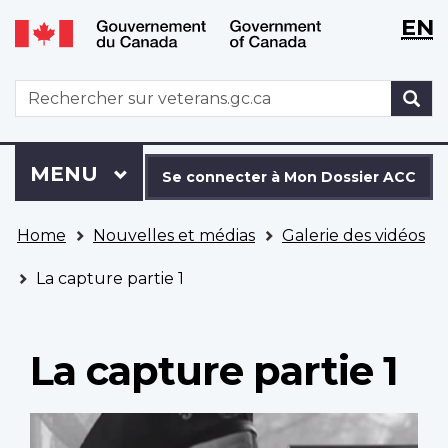
WxT
WxT
EN
Aller
Passer
Langu
Langu
au
à
contenu
la
switch
switch
WxT
R
principal
version
Search
HTML
simplifiée
form
Se
Menu
MENU
PRINCIPAL
connecter
Se connecter à Mon Dossier ACC
à
Vous
Mon
Home
Nouvelles et médias
Galerie des vidéos
êtes
Dossier
ici
ACC
La capture partie 1
La capture partie 1
Video
file