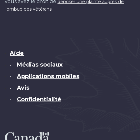
vous avez le droit de
déposer une plainte auprès de
.
l'ombud des vétérans
Brand
Aide
Médias sociaux
•
Applications mobiles
•
Avis
•
Confidentialité
•