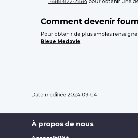
1‑888‑822‑2884
pour obtenir une dé
Comment devenir fourn
Pour obtenir de plus amples renseigne
Bleue Medavie
.
Date modifiée
2024-09-04
Brand
À propos de nous