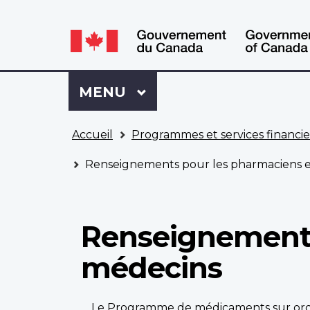
WxT
WxT
Language
Language
switcher
switcher
Se
Menu
MENU
PRINCIPAL
connecter
à
Vous
Mon
Accueil
Programmes et services financie
êtes
Dossier
ici
ACC
Renseignements pour les pharmaciens e
Renseignements
médecins
Le Programme de médicaments sur ordo