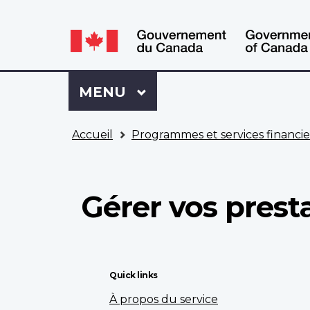
WxT
WxT
Language
Language
switcher
switcher
Se
Menu
MENU
PRINCIPAL
connecter
à
Vous
Mon
Accueil
Programmes et services financie
êtes
Dossier
ici
ACC
Gérer vos prest
Quick links
À propos du service