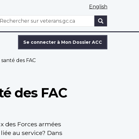
English
WxT
echercher
Search
form
Se connecter à Mon Dossier ACC
e santé des FAC
nté des FAC
x des Forces armées
liée au service? Dans