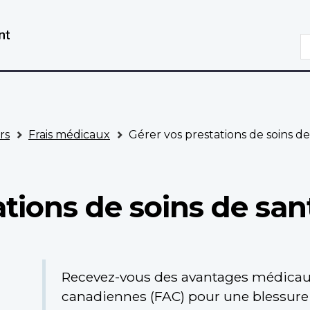
Aller
Passer
au
à
R
contenu
la
principal
version
HTML
simplifiée
rs
Frais médicaux
Gérer vos prestations de soins d
ations de soins de sa
Recevez-vous des avantages médicau
canadiennes (FAC) pour une blessure 