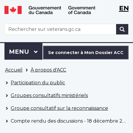
WxT
WxT
EN
Aller
Passer
Langu
Langu
au
à
contenu
la
switch
switch
WxT
R
principal
version
Search
HTML
simplifiée
form
Se
Menu
MENU
PRINCIPAL
connecter
Se connecter à Mon Dossier ACC
à
Vous
Mon
Accueil
À propos d'ACC
êtes
Dossier
ici
ACC
Participation du public
Groupes consultatifs ministériels
Groupe consultatif sur la reconnaissance
Compte rendu des discussions - 18 décembre 2018