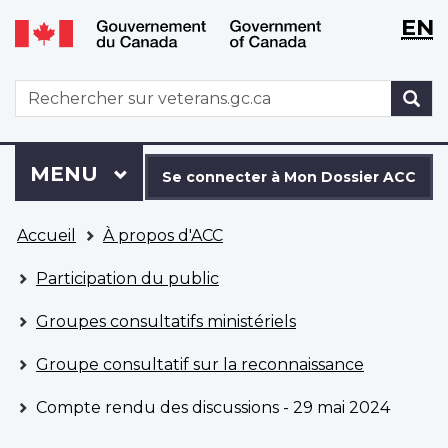
WxT
WxT
EN
Aller
Passer
Langu
Langu
au
à
contenu
la
switch
switch
WxT
R
principal
version
Search
HTML
simplifiée
form
Se
Menu
MENU
PRINCIPAL
connecter
Se connecter à Mon Dossier ACC
à
Vous
Mon
Accueil
À propos d'ACC
êtes
Dossier
ici
ACC
Participation du public
Groupes consultatifs ministériels
Groupe consultatif sur la reconnaissance
Compte rendu des discussions - 29 mai 2024