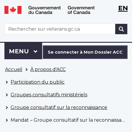
WxT
WxT
EN
Aller
Passer
Langu
Langu
au
à
contenu
la
switch
switch
WxT
R
principal
version
Search
HTML
simplifiée
form
Se
Menu
MENU
PRINCIPAL
connecter
Se connecter à Mon Dossier ACC
à
Vous
Mon
Accueil
À propos d'ACC
êtes
Dossier
ici
ACC
Participation du public
Groupes consultatifs ministériels
Groupe consultatif sur la reconnaissance
Mandat – Groupe consultatif sur la reconnaissance